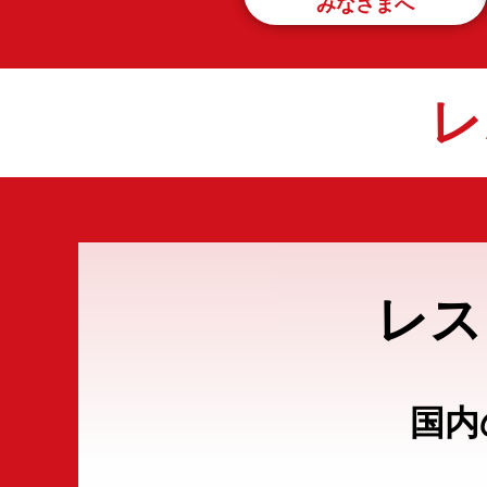
みなさまへ
レ
レス
国内