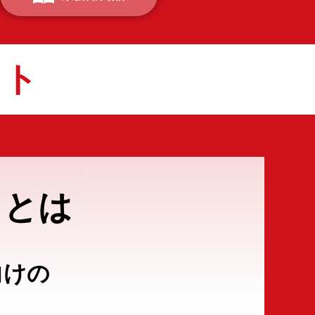
イト
トとは
向けの