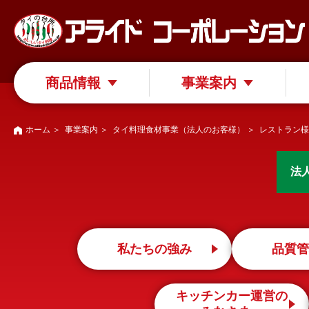
商品情報
事業案内
ホーム
＞
事業案内
＞
タイ料理食材事業（法人のお客様）
＞ レストラン様
法
私たちの強み
品質管
キッチンカー運営の