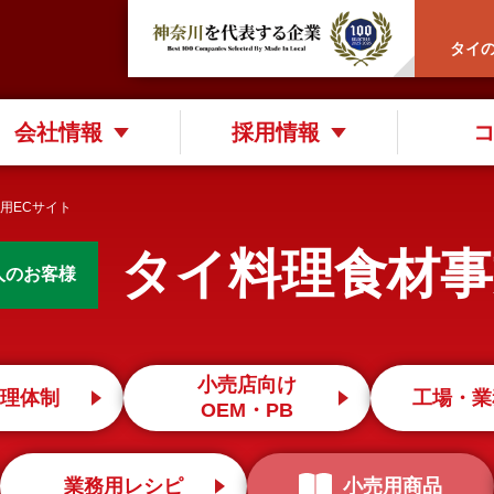
タイ
会社情報
採用情報
用ECサイト
タイ料理食材事
人のお客様
小売店向け
理体制
工場・業
OEM・PB
業務用レシピ
小売用商品