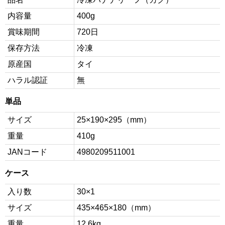
内容量
400g
賞味期間
720日
保存方法
冷凍
原産国
タイ
ハラル認証
無
単品
サイズ
25×190×295（mm）
重量
410g
JANコード
4980209511001
ケース
入り数
30×1
サイズ
435×465×180（mm）
重量
12.6kg