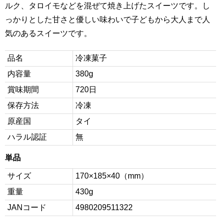
ルク、タロイモなどを混ぜて焼き上げたスイーツです。し
っかりとした甘さと優しい味わいで子どもから大人まで人
気のあるスイーツです。
品名
冷凍菓子
内容量
380g
賞味期間
720日
保存方法
冷凍
原産国
タイ
ハラル認証
無
単品
サイズ
170×185×40（mm）
重量
430g
JANコード
4980209511322