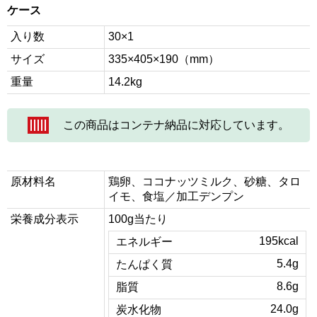
ケース
入り数
30×1
サイズ
335×405×190（mm）
重量
14.2kg
この商品はコンテナ納品に対応しています。
原材料名
鶏卵、ココナッツミルク、砂糖、タロ
イモ、食塩／加工デンプン
栄養成分表示
100g当たり
195kcal
エネルギー
5.4g
たんぱく質
8.6g
脂質
24.0g
炭水化物