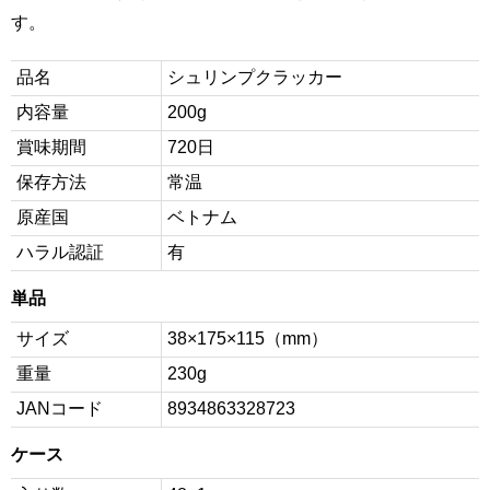
す。
品名
シュリンプクラッカー
内容量
200g
賞味期間
720日
保存方法
常温
原産国
ベトナム
ハラル認証
有
単品
サイズ
38×175×115（mm）
重量
230g
JANコード
8934863328723
ケース