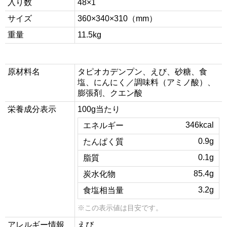
入り数
48×1
サイズ
360×340×310（mm）
重量
11.5kg
原材料名
タピオカデンプン、えび、砂糖、食
塩、にんにく／調味料（アミノ酸）、
膨張剤、クエン酸
栄養成分表示
100g当たり
346kcal
エネルギー
0.9g
たんぱく質
0.1g
脂質
85.4g
炭水化物
3.2g
食塩相当量
※この表示値は目安です。
アレルギー情報
えび