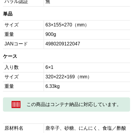
ハラル認証
無
単品
サイズ
63×155×270（mm）
重量
900g
JANコード
4980209122047
ケース
入り数
6×1
サイズ
320×222×169（mm）
重量
6.33kg
この商品はコンテナ納品に対応しています。
原材料名
唐辛子、砂糖、にんにく、食塩／酢酸