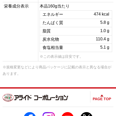
栄養成分表示
本品160g当たり
474 kcal
エネルギー
5.8 g
たんぱく質
1.0 g
脂質
110.4 g
炭水化物
5.1 g
食塩相当量
※この表示値は目安です。
※規格変更などにより商品パッケージに記載の表示と異なる場合が
あります。
PAGE TOP