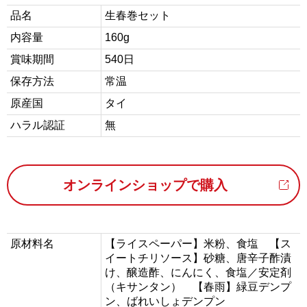
品名
生春巻セット
内容量
160g
賞味期間
540日
保存方法
常温
原産国
タイ
ハラル認証
無
オンラインショップで購入
原材料名
【ライスペーパー】米粉、食塩 【ス
イートチリソース】砂糖、唐辛子酢漬
け、醸造酢、にんにく、食塩／安定剤
（キサンタン） 【春雨】緑豆デンプ
ン、ばれいしょデンプン