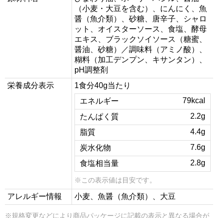
（小麦・大豆を含む）、にんにく、魚
醤（魚介類）、砂糖、唐辛子、シャロ
ット、オイスターソース、食塩、酵母
エキス、ブラックソイソース（糖蜜、
醤油、砂糖）／調味料（アミノ酸）、
糊料（加工デンプン、キサンタン）、
pH調整剤
栄養成分表示
1食分40g当たり
79kcal
エネルギー
2.2g
たんぱく質
4.4g
脂質
7.6g
炭水化物
2.8g
食塩相当量
※この表示値は目安です。
アレルギー情報
小麦、魚醤（魚介類）、大豆
※規格変更などにより商品パッケージに記載の表示と異なる場合が