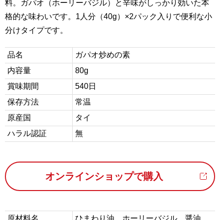
料。ガパオ（ホーリーバジル）と辛味がしっかり効いた本
格的な味わいです。1人分（40g）×2パック入りで便利な小
分けタイプです。
品名
ガパオ炒めの素
内容量
80g
賞味期間
540日
保存方法
常温
原産国
タイ
ハラル認証
無
オンラインショップで購入
原材料名
ひまわり油、ホーリーバジル、醤油