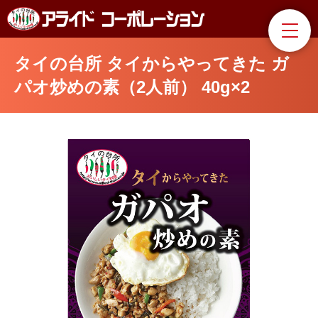
タイの台所 タイからやってきた ガ
パオ炒めの素（2人前） 40g×2