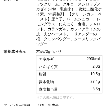
ッツクリーム、グルコースシロップ／
カゼインNa（乳由来）、微粒二酸化ケ
イ素、pH調整剤 【グリーンカレーペ
ースト】唐辛子、パームシュガー、レ
モングラス、にんにく、食塩、シャロ
ット、ガランガル、カフィアライムの
皮、えびペースト、コリアンダーの
根、クミンパウダー、ターメリックパ
ウダー
栄養成分表示
本品70g当たり
293kcal
エネルギー
2.0g
たんぱく質
19.5g
脂質
27.4g
炭水化物
3.5g
食塩相当量
※この表示値は目安です。
アレルギー情報
えび、乳成分