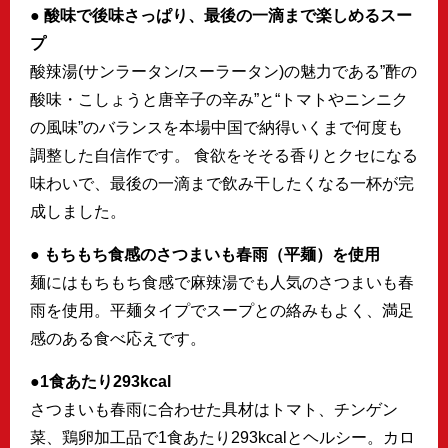
● 酸味で後味さっぱり、最後の一滴まで楽しめるスー
プ
酸辣湯(サンラータン/スーラータン)の魅力である”酢の
酸味・こしょうと唐辛子の辛み”と“トマトやニンニク
の風味”のバランスを本場中国で納得いくまで何度も
調整した自信作です。 食欲をそそる香りとクセになる
味わいで、最後の一滴まで飲み干したくなる一杯が完
成しました。
● もちもち食感のさつまいも春雨（平麺）を使用
麺にはもちもち食感で麻辣湯でも人気のさつまいも春
雨を使用。平麺タイプでスープとの絡みもよく、満足
感のある食べ応えです。
●1食あたり293kcal
さつまいも春雨に合わせた具材はトマト、チンゲン
菜、鶏卵加工品で1食あたり293kcalとヘルシー。カロ