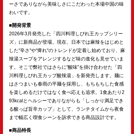
ーさでありながら美味しさにこだわった本場中国の味
わいです。
■開発背景
2026年3月発売した「四川料理しびれ王カップシリー
ズ」に新商品が登場。現在、日本では麻辣をはじめと
した“辛さ“や“痺れ“のトレンドが定着し始めており、麻
辣湯スープをアレンジするなど味の進化も見せていま
す。そこで弊社ではさらに“酸味”を掛け合わせた「四
川料理しびれ王カップ酸辣湯」を新発売します。麺に
はさつまいも春雨の平麺を採用し、もちもちした食感
を楽しめるだけではなく食べ応えも追求。1食あたり2
93kcalとヘルシーでありながらも「しっかり満足でき
る酸っぱ旨辛カップ」として、ランチタイムから夜食
まで幅広く喫食シーンを訴求できる商品設計です。
■商品特長