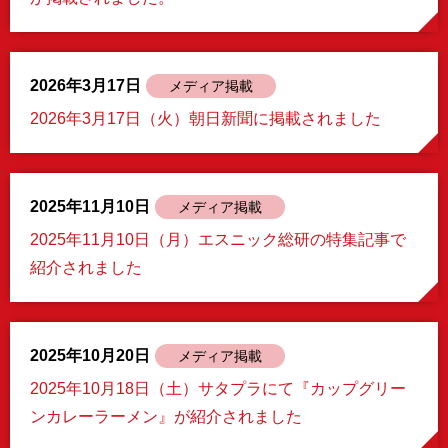
2026年3月17日
メディア掲載
2026年3月17日（火）朝日新聞に掲載されました
2025年11月10日
メディア掲載
2025年11月10日（月）エスニック総研の特集記事で
紹介されました
2025年10月20日
メディア掲載
2025年10月18日（土）サタプラにて『カップグリー
ンカレーラーメン』が紹介されました