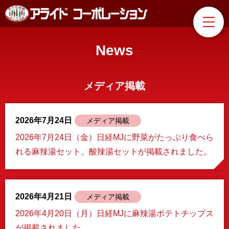
News
メディア掲載
2026年7月24日
メディア掲載
2026年7月24日（金）日経MJに野菜がたっぷり食べら
れる麻辣湯セット、酸辣湯セットが掲載されました。
2026年4月21日
メディア掲載
2026年4月20日（月）日経MJに麻辣湯ポテトチップス
が掲載されました。