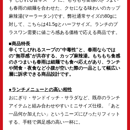
も春雨の細麺を合わせた、クセになる味わいのカップ
麻辣湯(マーラータン)です。弊社通常サイズの80gに
対して、こちらは41.5gとハーフサイズ。ランチのプ
ラスワン需要に値ごろ感ある価格で応える商品です。
■商品特長
辛くてしびれるスープの“中毒性”と、春雨ならでは
の“無罪感”が共存する、カップ麻辣湯。もちもち食感
のさつまいも春雨は細麺でも食べ応えがあり、ランチ
や間食・夜食など小腹が空いた際の一品として幅広い
層に訴求できる商品設計です。
●ランチメニューとの高い相性
おにぎり・サンドイッチ・サラダなど、既存のランチ
アイテムと組み合わせやすいミニサイズ仕様。「あと
一品何か加えたい」というニーズにぴったりフィット
する、手軽で満足感の高い一杯に。