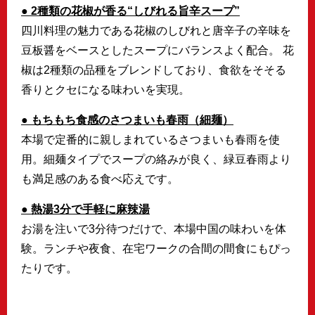
● 2種類の花椒が香る“しびれる旨辛スープ”
四川料理の魅力である花椒のしびれと唐辛子の辛味を
豆板醤をベースとしたスープにバランスよく配合。 花
椒は2種類の品種をブレンドしており、食欲をそそる
香りとクセになる味わいを実現。
● もちもち食感のさつまいも春雨（細麺）
本場で定番的に親しまれているさつまいも春雨を使
用。細麺タイプでスープの絡みが良く、緑豆春雨より
も満足感のある食べ応えです。
● 熱湯3分で手軽に麻辣湯
お湯を注いで3分待つだけで、本場中国の味わいを体
験。ランチや夜食、在宅ワークの合間の間食にもぴっ
たりです。