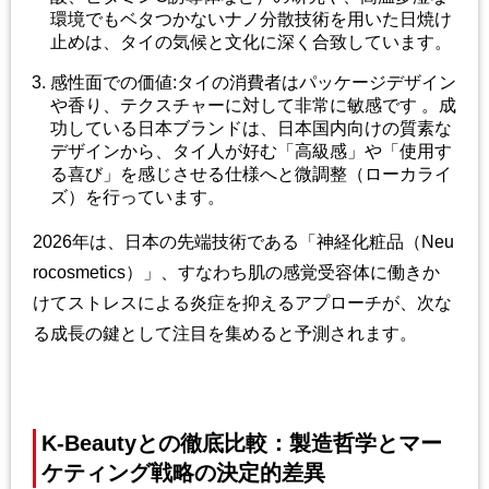
環境でもベタつかないナノ分散技術を用いた日焼け
止めは、タイの気候と文化に深く合致しています。
感性面での価値
:
タイの消費者はパッケージデザイン
や香り、テクスチャーに対して非常に敏感です 。成
功している日本ブランドは、日本国内向けの質素な
デザインから、タイ人が好む「高級感」や「使用す
る喜び」を感じさせる仕様へと微調整（ローカライ
ズ）を行っています。
2026
年は、日本の先端技術である「神経化粧品（
Neu
rocosmetics
）」、すなわち肌の感覚受容体に働きか
けてストレスによる炎症を抑えるアプローチが、次な
る成長の鍵として注目を集めると予測されます。
K-Beauty
との徹底比較：製造哲学とマー
ケティング戦略の決定的差異