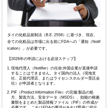
タイの化粧品規制法（
B.E. 2558
）に基づき、現在、
全ての化粧品は市場に出る前に
FDA
への「通知（
Notif
ication
）」が必要です。
【
2026
年の申請における必須ステップ】
現地代理人（
Notifier
）の任命
:
外国企業が直接申請
することはできません。タイ国内の法人（現地支
社、正規代理店、またはライセンスホルダー受託会
社）が申請者となります。
PIF
（
Product Information File
）の完備
:
製品の処
方、製造方法、安全データ（
MSDS
）、効能の根拠
書類をまとめた製品情報ファイル（
PIF
）の作成が
必要です
。これは
FDA
の要請があれば即座に提出