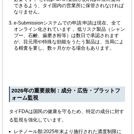
できるよう、タイ国内の営業所に保管されなければ
なりません。
e-Submission
システムでの申請
:
申請は現在、全て
オンライン化されています 。低リスク製品（シャン
プー、石鹸、歯磨き粉等）は数日で承認されます
が、目元用や特殊な効能をうたう製品は、当局によ
る精査を要し、数ヶ月かかる場合もあります。
2026
年の重要規制：成分
・広告・プラットフ
ォーム監視
タイ
FDA
は国民の健康を守るため、特定の成分に対す
る監視を強化しています。
レチノール類
:2025
年末より施行された濃度制限に