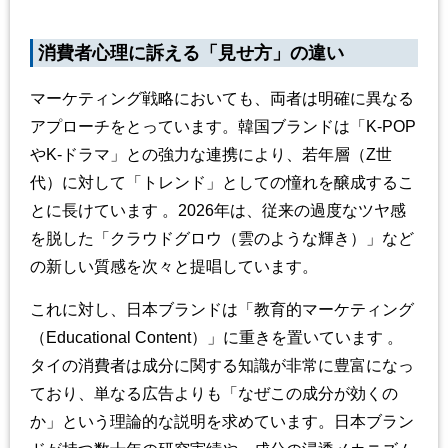
消費者心理に訴える「見せ方」の違い
マーケティング戦略においても、両者は明確に異なる
アプローチをとっています。韓国ブランドは「
K-POP
や
K-
ドラマ」との強力な連携により、若年層（
Z
世
代）に対して「トレンド」としての憧れを醸成するこ
とに長けています 。
2026
年は、従来の過度なツヤ感
を脱した「クラウドグロウ（雲のような輝き）」など
の新しい質感を次々と提唱しています。
これに対し、日本ブランドは「教育的マーケティング
（
Educational Content
）」に重きを置いています
。
タイの消費者は成分に関する知識が非常に豊富になっ
ており、単なる広告よりも「なぜこの成分が効くの
か」という理論的な説明を求めています。日本ブラン