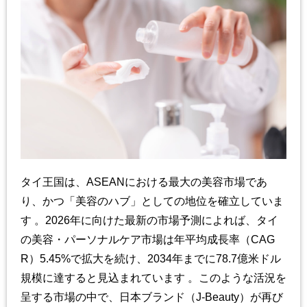
タイ王国は、
ASEAN
における最大の美容市場であ
り、かつ「美容のハブ」としての地位を確立していま
す
。
2026
年に向けた最新の市場予測によれば、タイ
の美容
・パーソナルケア市場は年平均成長率（
CAG
R
）
5.45%
で拡大を続け、
2034
年までに
78.7
億米ドル
規模に達すると見込まれています
。このような活況を
呈する市場の中で、日本ブランド（
J-Beauty
）が再び