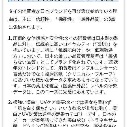
タイの消費者が日本ブランドを再び選び始めている理
由は、主に「信頼性」「機能性」「感性品質」の
3
点
に集約されます。
圧倒的な信頼感と安全性
:
タイの消費者は日本製の製
品に対し、伝統的に高いロイヤルティ（忠誠心）を
抱いています。特に「敏感肌向け」や「低刺激処
方」において、日本の厳しい品質管理基準は「裏切
らない品質」としてブランド化されています。
2026
年のトレンドとして、消費者はインフルエンサーの
言葉だけでなく臨床試験（クリニカル
・プルーフ）
に基づいた確かなデータを求めるようになっていま
す。日本の薬用化粧品（医薬部外品）レベルの研究
データは、このニーズに完璧に応えています。
根強い美白
・
UV
ケア需要
:
タイでは男女を問わず
「肌を白く保ちたい」という欲求が非常に強く、美
白と
UV
対策は通年の定番カテゴリーです 。日本の
メーカーが長年培ってきた美白成分（トラネキサム
酸、ビタミン
C
誘導体など）の研究や、高温多湿な