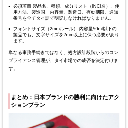
必須項目
:
製品名、種類、成分リスト（
INCI
名）、使
用方法、製造国、内容量、製造日、有効期限、通知
番号を全てタイ語で明記しなければなりません。
フォントサイズ（
2mm
ルール）
:
内容量
50ml
以下の
製品でも、文字サイズを
2mm
以上に保つ必要があり
ます。
単なる事務手続きではなく、処方設計段階からのコン
プライアンス管理が、タイ市場での成否を決定付けま
す。
まとめ：日本ブランドの勝利に向けたアク
ションプラン