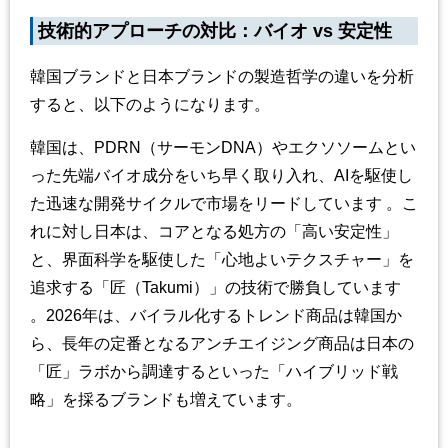
技術的アプローチの対比：バイオ
vs
安定性
韓国ブランドと日本ブランドの製造哲学の違いを分析
すると、以下のようになります。
韓国は、
PDRN
（サーモン
DNA
）やエクソソームとい
った先端バイオ成分をいち早く取り入れ、
AI
を駆使し
た迅速な開発サイクルで市場をリードしています 。こ
れに対し日本は、コアとなる処方の「高い安定性」
と、界面科学を駆使した「心地よいテクスチャー」を
追求する「匠（
Takumi
）」の技術で勝負しています
。
2026
年は、バイラル化するトレンド商品は韓国か
ら、長年の定番となるアンチエイジング商品は日本の
「匠」ラボから調達するといった「ハイブリッド戦
略」を採るブランドも増えています。