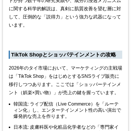
ドが持つ数十年の研究実績や、成分の浸透メカニズム
に関する科学的解説は、真剣に肌質改善を望む層に対
して、圧倒的な「説得力」という強力な武器になって
います。
TikTok Shop
とショッパテインメントの攻略
2026
年のタイ市場において、マーケティングの主戦場
は「
TikTok Shop
」をはじめとする
SNS
ライブ販売に
移行しつつあります。ここでは「ショッパーテインメ
ント（娯楽
×
買い物）」が売上の鍵を握っています。
韓国流
:
ライブ配信（
Live Commerce
）を「ルーテ
ィン化」し、エンターテインメント性の高い演出で
爆発的な売上を作ります。
日本流
:
皮膚科医や化粧品化学者などの「専門家イ