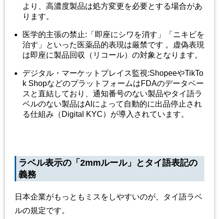
より、高濃度製品は処方変更を必要とする場合があ
ります。
医学的主張の禁止
:
「即座にシワを消す」「ニキビを
治す」といった医薬品的表現は厳禁です 。虚偽表現
は即座に製品回収（リコール）の対象となります。
デジタル
・マーケットプレイス監視
:Shopee
や
TikTo
k Shop
などのプラットフォームは
FDA
のデータベー
スと直結しており、通知番号のない製品やタイ語ラ
ベルのない製品は
AI
によって自動的に出品停止され
る仕組み（
Digital KYC
）が導入されています。
ラベル表示の「
2mm
ルール」とタイ語表記の
義務
日本企業がもっともミスをしやすいのが、タイ語ラベ
ルの規定です。