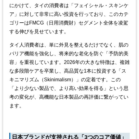
にかけて、タイの消費者は「フェイシャル
・スキンケ
ア」に対して非常に高い投資を行っており、このカテ
ゴリーは
FMCG
（日用消費財）セグメント全体を凌駕
する伸びを見せています。
タイ人消費者は、単に外見を整えるだけでなく、肌の
バリア機能を強化し、将来的な老化を防ぐ「予防的美
容」を重視しています。
2026
年の大きな特徴は、複雑
な多段階ケアを卒業し、高品質な
1
本に投資する「ス
キニマリズム（
Skinimalism
）」の定着です。この
「より少ない製品で、より高い効果を得る」という思
考の変化が、高機能な日本製品の再評価に繋がってい
ます。
日本ブランドが支持される「
3
つのコア価値」