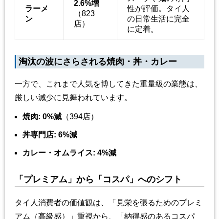
2.6%増
ラーメ
性が評価。タイ人
（823
ン
の日常生活に完全
店）
に定着。
淘汰の波にさらされる焼肉・丼・カレー
一方で、これまで人気を博してきた重量級の業態は、
厳しい減少に見舞われています。
焼肉:
0%減
（394店）
丼専門店:
6%減
カレー・オムライス:
4%減
「プレミアム」から「コスパ」へのシフト
タイ人消費者の価値観は、「見栄を張るためのプレミ
アム（高級感）」重視から、「納得感のあるコスパ