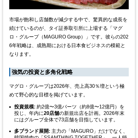
市場が飽和し店舗数が減少する中で、驚異的な成長を
続けているのが、タイ証券取引所に上場する「マグ
ロ・グループ（MAGURO Group）」です。彼らの202
6年戦略は、成熟期における日本食ビジネスの模範と
なります。
強気の投資と多角化戦略
マグロ・グループは2026年、売上高30％増という極
めて野心的な目標を掲げています。
投資規模:
約2億〜3億バーツ（約8億〜12億円）を
投じ、年内に
20店舗
の新規出店を計画。2026年末
にはグループ全体で73店舗を目指しています。
多ブランド展開:
主力の「MAGURO」だけでなく、
韓国焼肉の「SSAMTHING TOGETHER」、一人鍋