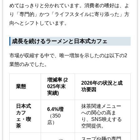
めてはっきりと分かれています。消費者の嗜好は、よ
り「専門的」かつ「ライフスタイルに寄り添った」方
向へとシフトしています。
成長を続けるラーメンと日本式カフェ
市場が収縮する中で、唯一増加を示したのは以下の2
業態のみでした。
増減率 (2
2026年の状況と成
業態
025年末
功要因
実績)
日本式
抹茶関連メニュー
6.4%増
カフ
への関心の高ま
（350
ェ・喫
り、SNS映えする
店）
茶
空間提供。
スープや麺の専門