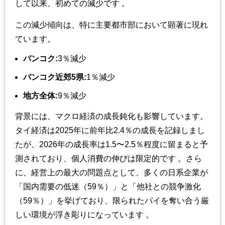
して以来、初めての減少です 。
この減少傾向は、特に主要都市部において顕著に現れ
ています。
バンコク:
3％減少
バンコク近郊5県:
1％減少
地方全体:
9％減少
背景には、マクロ経済の成長鈍化も影響しています。
タイ経済は2025年に前年比2.4％の成長を記録しまし
たが、2026年の成長率は1.5〜2.5％程度に留まると予
測されており、個人消費の伸びは限定的です 。さら
に、経営上の最大の問題点として、多くの日系企業が
「国内需要の低迷（59％）」と「他社との競争激化
（59％）」を挙げており、限られたパイを奪い合う厳
しい環境が浮き彫りになっています 。