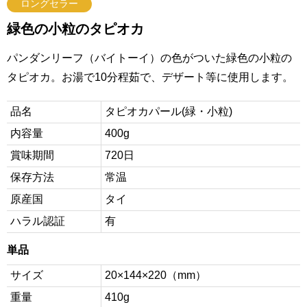
ロングセラー
緑色の小粒のタピオカ
パンダンリーフ（バイトーイ）の色がついた緑色の小粒の
タピオカ。お湯で10分程茹で、デザート等に使用します。
品名
タピオカパール(緑・小粒)
内容量
400g
賞味期間
720日
保存方法
常温
原産国
タイ
ハラル認証
有
単品
サイズ
20×144×220（mm）
重量
410g