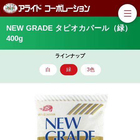
NEW GRADE タピオカパール（緑）
400g
ラインナップ
白
緑
3色