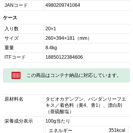
JANコード
4980209741064
ケース
入り数
20×1
サイズ
260×394×181（mm）
重量
8.4kg
ITFコード
18850122384606
この商品はコンテナ納品に対応しています。
原材料名
タピオカデンプン、パンダンリーフエ
キス／着色料（黄4、青1）、漂白剤
（亜硫酸塩）
栄養成分表示
100g当たり
351kcal
エネルギー