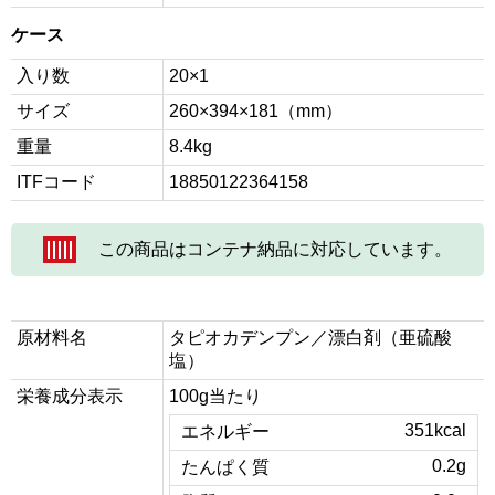
ケース
入り数
20×1
サイズ
260×394×181（mm）
重量
8.4kg
ITFコード
18850122364158
この商品はコンテナ納品に対応しています。
原材料名
タピオカデンプン／漂白剤（亜硫酸
塩）
栄養成分表示
100g当たり
351kcal
エネルギー
0.2g
たんぱく質