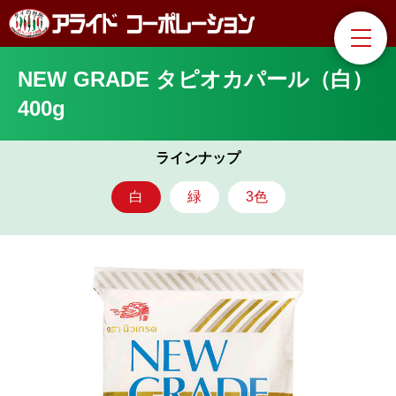
NEW GRADE タピオカパール（白）
400g
ラインナップ
白
緑
3色