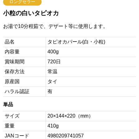
ロングセラー
小粒の白いタピオカ
お湯で10分程茹で、デザート等に使用します。
品名
タピオカパール(白・小粒)
内容量
400g
賞味期間
720日
保存方法
常温
原産国
タイ
ハラル認証
有
単品
サイズ
20×144×220（mm）
重量
410g
JANコード
4980209741057