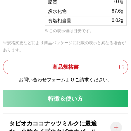
0.0g
脂質
87.6g
炭水化物
0.02g
食塩相当量
※この表示値は目安です。
※規格変更などにより商品パッケージに記載の表示と異なる場合が
あります。
商品規格書
お問い合わせフォームよりご請求ください。
特徴＆使い方
タピオカココナッツミルクに最適