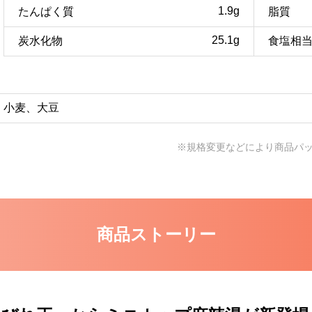
1.9g
たんぱく質
脂質
25.1g
炭水化物
食塩相
小麦、大豆
※規格変更などにより商品パ
商品ストーリー