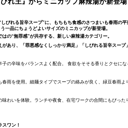
びれ王』からミニカップ麻辣湯が新登場
“しびれる旨辛スープ”に、もちもち食感のさつまいも春雨の平
もう一品にちょうどよいサイズのミニカップが新登場。
ではの“無罪感”が共存する、新しい麻辣湯カテゴリー。
えがあり、「罪悪感なくしっかり満足」「しびれる旨辛スープ
辛子の辛味をバランスよく配合。 食欲をそそる香りとクセにな
）
も春雨を使用。細麺タイプでスープの絡みが良く、緑豆春雨よ
の味わいを体験。ランチや夜食、在宅ワークの合間にもぴった
ラスワン！