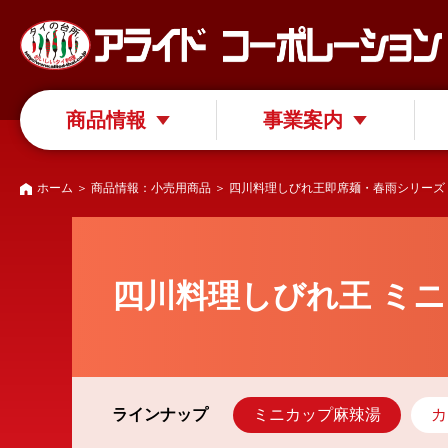
商品情報
事業案内
ホーム
＞
商品情報：小売用商品
＞
四川料理しびれ王
即席麺・春雨シリーズ
四川料理しびれ王 ミ
ラインナップ
ミニカップ麻辣湯
カ