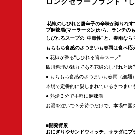
ロングセラーブランド『し
花椒のしびれと唐辛子の辛味が織りなす
プ麻辣湯(マーラータン)から、ランチの
しびれるスープの“中毒性”と、春雨なら
もちもち食感のさつまいも春雨は食べ応
● 花椒が香る“しびれる旨辛スープ”
四川料理の魅力である花椒のしびれと唐
● もちもち食感のさつまいも春雨（細麺
本場で定番的に親しまれているさつまい
● 熱湯３分で手軽に麻辣湯
お湯を注いで３分待つだけで、本場中国
■開発背景
おにぎりやサンドウィッチ、サラダにプ