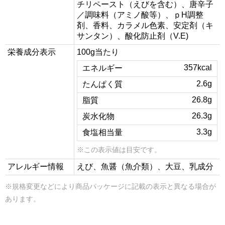
チリペースト（えびを含む）、唐辛子
／調味料（アミノ酸等）、ｐH調整
剤、香料、カラメル色素、安定剤（キ
サンタン）、酸化防止剤（V.E)
栄養成分表示
100g当たり
357kcal
エネルギー
2.6g
たんぱく質
26.8g
脂質
26.3g
炭水化物
3.3g
食塩相当量
※この表示値は目安です。
アレルギー情報
えび、魚醤（魚介類）、大豆、乳成分
※規格変更などにより商品パッケージに記載の表示と異なる場合が
あります。