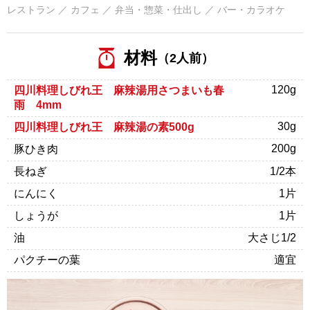
レストラン ／ カフェ ／ 弁当・惣菜・仕出し ／ バー・カラオケ
材料
（2人前）
120g
四川料理しびれ王 麻辣湯用さつまいも春
雨 4mm
30g
四川料理しびれ王 麻辣湯の素500g
200g
豚ひき肉
長ねぎ
1/2本
にんにく
1片
しょうが
1片
油
大さじ1/2
パクチーの葉
適宜