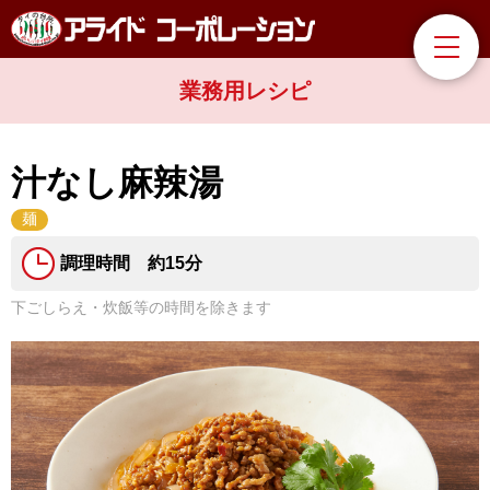
業務用レシピ
汁なし麻辣湯
麺
調理時間 約15分
下ごしらえ・炊飯等の時間を除きます