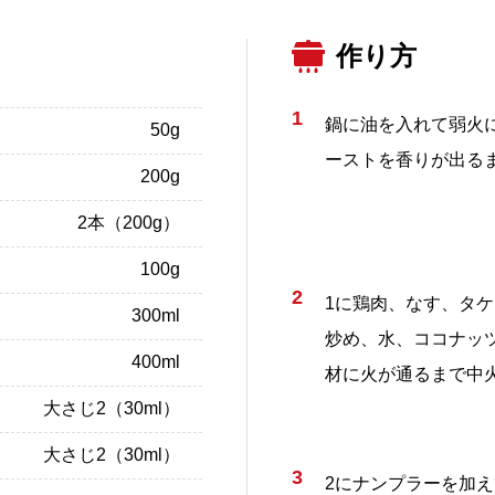
作り方
1
鍋に油を入れて弱火
50g
ーストを香りが出る
200g
2本（200g）
100g
2
1に鶏肉、なす、タ
300ml
炒め、水、ココナッ
400ml
材に火が通るまで中
大さじ2（30ml）
大さじ2（30ml）
3
2にナンプラーを加