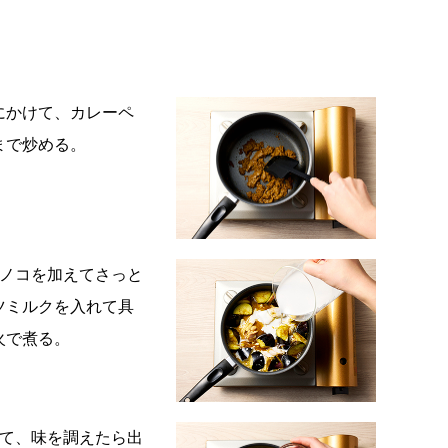
にかけて、カレーペ
まで炒める。
ケノコを加えてさっと
ツミルクを入れて具
火で煮る。
えて、味を調えたら出