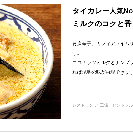
タイカレー人気N
ミルクのコクと香
青唐辛子、カフィアライム
す。
ココナッツミルクとナンプ
れば現地の味が再現できま
レストラン ／ 工場・セントラル