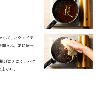
かく戻したクェイテ
分間入れ、器に盛っ
、揚げにんにく、パク
来上がり。