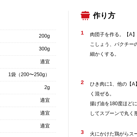
作り方
1
肉団子を作る。【A
200g
こしょう、パクチー
300g
細かくする。
適宜
1袋（200〜250g）
2
ひき肉に1、他の【A
2g
く混ぜる。
適宜
揚げ油を180度ほどに
適宜
してスプーンで丸く
適宜
3
火にかけた鶏がらス