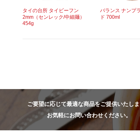
タイの台所 タイビーフン
バランス ナンプ
2mm（センレック/中細麺）
ド 700ml
454g
ご要望に応じて
最適な商品をご提供いたしま
お気軽にお問い合わせください。