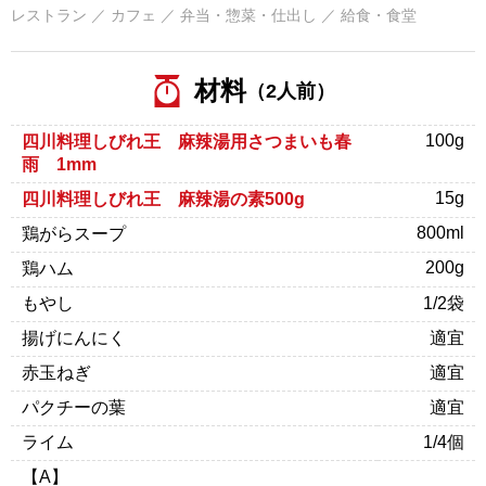
レストラン ／ カフェ ／ 弁当・惣菜・仕出し ／ 給食・食堂
材料
（2人前）
100g
四川料理しびれ王 麻辣湯用さつまいも春
雨 1mm
15g
四川料理しびれ王 麻辣湯の素500g
800ml
鶏がらスープ
200g
鶏ハム
もやし
1/2袋
揚げにんにく
適宜
赤玉ねぎ
適宜
パクチーの葉
適宜
ライム
1/4個
【A】