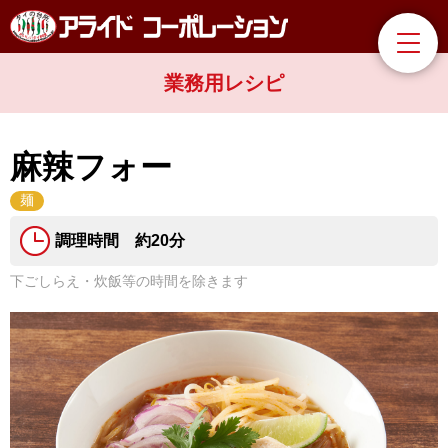
業務用レシピ
麻辣フォー
麺
調理時間 約20分
下ごしらえ・炊飯等の時間を除きます