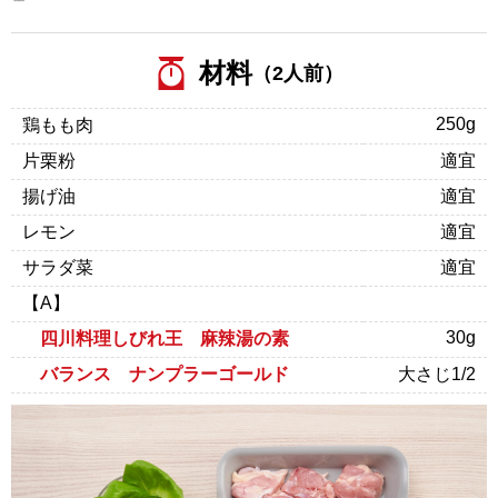
材料
（2人前）
250g
鶏もも肉
片栗粉
適宜
揚げ油
適宜
レモン
適宜
サラダ菜
適宜
【A】
30g
四川料理しびれ王 麻辣湯の素
バランス ナンプラーゴールド
大さじ1/2