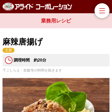
業務用レシピ
麻辣唐揚げ
主菜
調理時間 約20分
下ごしらえ・炊飯等の時間を除きます