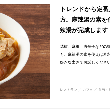
トレンドから定番
方。麻辣湯の素を
辣湯が完成します
花椒、麻椒、唐辛子などの
も、麻辣湯の素を使えば希
好きな太さでお試しくださ
レストラン ／ カフェ ／ 弁当