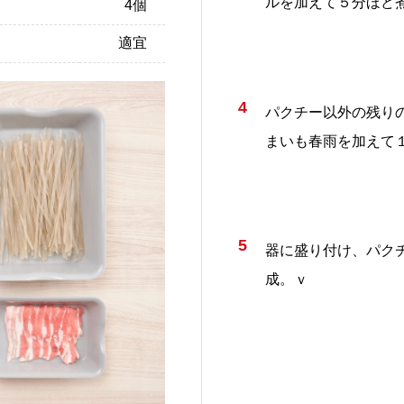
ルを加えて５分ほど
4個
適宜
4
パクチー以外の残り
まいも春雨を加えて
5
器に盛り付け、パク
成。ｖ