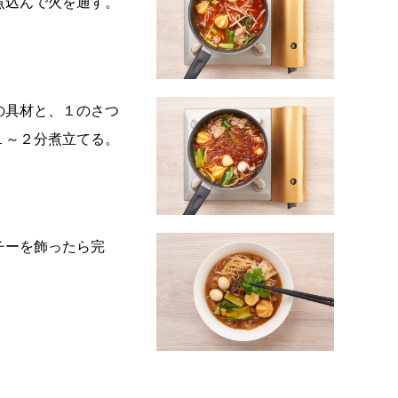
煮込んで火を通す。
の具材と、１のさつ
１～２分煮立てる。
チーを飾ったら完