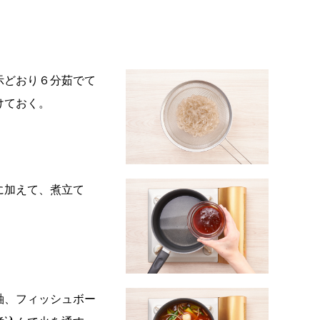
示どおり６分茹でて
けておく。
に加えて、煮立て
軸、フィッシュボー