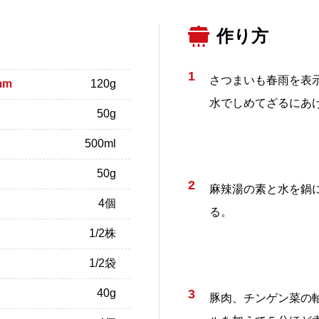
作り方
1
さつまいも春雨を表
mm
120g
水でしめてざるにあ
50g
500ml
50g
2
麻辣湯の素と水を鍋
4個
る。
1/2株
1/2袋
40g
3
豚肉、チンゲン菜の