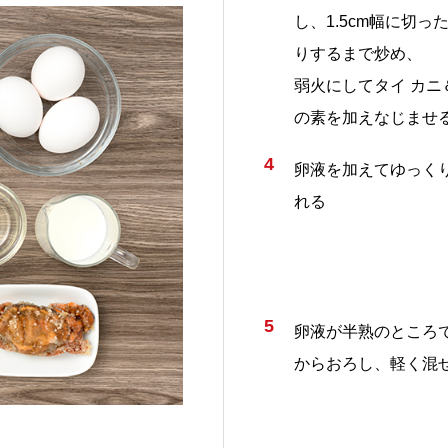
し、1.5cm幅に切
りするまで炒め、
弱火にしてタイ カニ
の素を加えなじませ
4
卵液を加えてゆっく
れる
5
卵液が半熟のところ
からおろし、軽く混