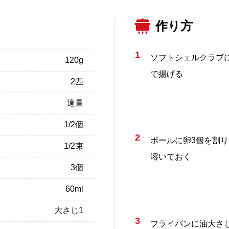
作り方
1
ソフトシェルクラブ
120g
で揚げる
2匹
適量
1/2個
2
ボールに卵3個を割
1/2束
溶いておく
3個
60ml
大さじ1
3
フライパンに油大さ