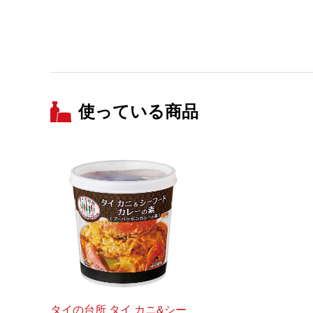
使っている商品
タイの台所 タイ カニ&シー