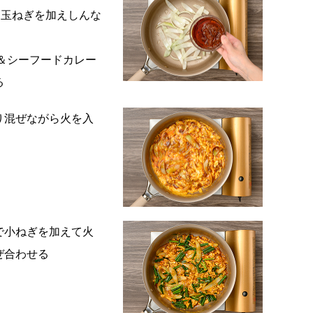
った玉ねぎを加えしんな
＆シーフードカレー
る
り混ぜながら火を入
で小ねぎを加えて火
ぜ合わせる