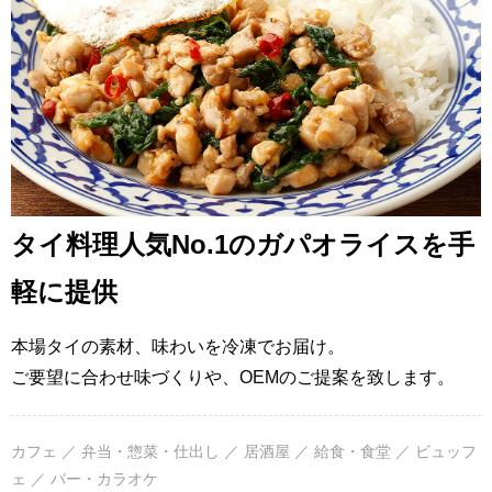
タイ料理人気No.1のガパオライスを手
軽に提供
本場タイの素材、味わいを冷凍でお届け。
ご要望に合わせ味づくりや、OEMのご提案を致します。
カフェ ／ 弁当・惣菜・仕出し ／ 居酒屋 ／ 給食・食堂 ／ ビュッフ
ェ ／ バー・カラオケ