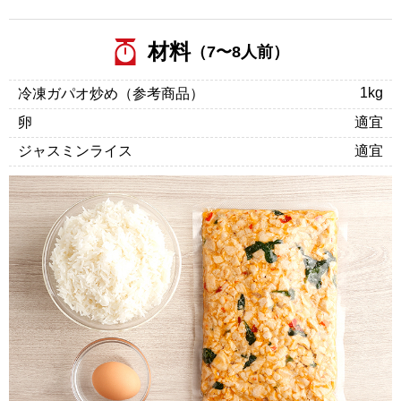
材料
（7〜8人前）
1kg
冷凍ガパオ炒め（参考商品）
卵
適宜
ジャスミンライス
適宜