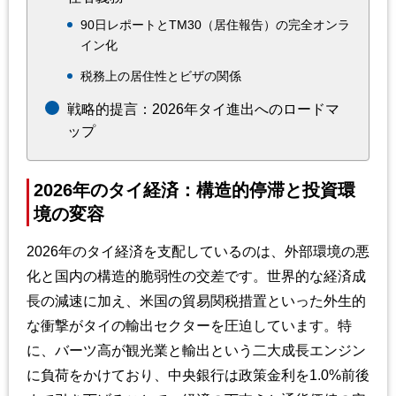
90日レポートとTM30（居住報告）の完全オンラ
イン化
税務上の居住性とビザの関係
戦略的提言：2026年タイ進出へのロードマ
ップ
2026年のタイ経済：構造的停滞と投資環
境の変容
2026年のタイ経済を支配しているのは、外部環境の悪
化と国内の構造的脆弱性の交差です。世界的な経済成
長の減速に加え、米国の貿易関税措置といった外生的
な衝撃がタイの輸出セクターを圧迫しています。特
に、バーツ高が観光業と輸出という二大成長エンジン
に負荷をかけており、中央銀行は政策金利を1.0%前後