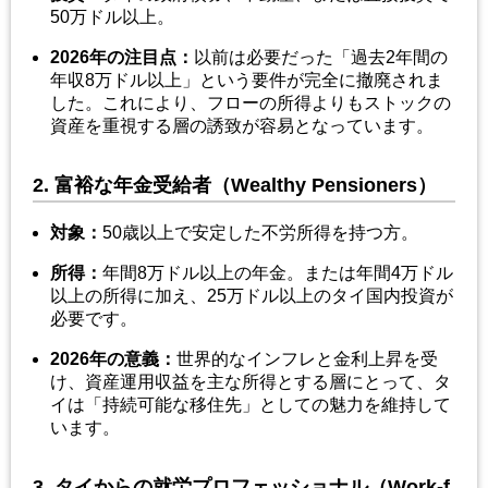
50万ドル以上。
2026
年の注目点
：
以前は必要だった「過去2年間の
年収8万ドル以上」という要件が完全に撤廃されま
した。これにより、フローの所得よりもストックの
資産を重視する層の誘致が容易となっています。
2. 富裕な年金受給者（Wealthy Pensioners）
対象
：
50歳以上で安定した不労所得を持つ方。
所得
：
年間8万ドル以上の年金。または年間4万ドル
以上の所得に加え、25万ドル以上のタイ国内投資が
必要です。
2026
年の意義
：
世界的なインフレと金利上昇を受
け、資産運用収益を主な所得とする層にとって、タ
イは「持続可能な移住先」としての魅力を維持して
います。
3. タイからの就労プロフェッショナル（Work-f