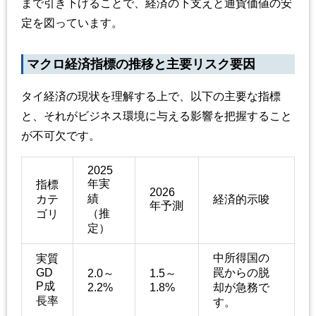
まで引き下げることで、経済の下支えと通貨価値の安
定を図っています。
マクロ経済指標の推移と主要リスク要因
タイ経済の現状を理解する上で、以下の主要な指標
と、それがビジネス環境に与える影響を把握すること
が不可欠です。
2025
年実
指標
2026
績
カテ
経済的示唆
年予測
（推
ゴリ
定）
中所得国の
実質
GD
罠からの脱
2.0～
1.5～
P成
2.2%
1.8%
却が急務で
長率
す。