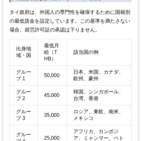
タイ政府は、外国人の専門性を確保するために国籍別
の最低賃金を設定しています。この基準を満たさない
場合、就労許可証の承認は下りません。
最低月
出身地
給（T
該当国の例
域・国
HB）
グルー
日本、米国、カナダ、
50,000
プ 1
欧州、豪州
グルー
韓国、シンガポール、
45,000
プ 2
台湾、香港
グルー
ロシア、東欧、南米、
35,000
プ 3
メキシコ
アフリカ、カンボジ
グルー
25,000
ア、ミャンマー、ベト