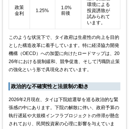
環境による
政策
1.0%
1.25%
投資誘致が
前後
金利
試みられて
います。
このような状況下で、タイ政府は生産性の向上を目的
とした構造改革に着手しています。特に経済協力開発
機構（OECD）への加盟に向けたロードマップは、20
26年における規制緩和、競争促進、そして汚職防止策
の強化という形で具現化されています。
政治的な不確実性と法規制の動き
2026年2月現在、タイは下院総選挙を巡る政治的な緊
張感の中にあります。下院の解散に伴い、政府予算の
執行遅延や大規模インフラプロジェクトの停滞が懸念
されており、民間投資家の心理に影響を与えていま