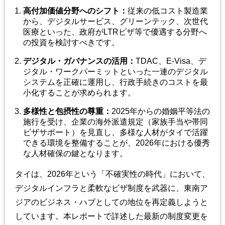
高付加価値分野へのシフト
：
従来の低コスト製造業
から、デジタルサービス、グリーンテック、次世代
医療といった、政府がLTRビザ等で優遇する分野へ
の投資を検討すべきです。
デジタル・ガバナンスの活用
：
TDAC、E-Visa、デ
ジタル・ワークパーミットといった一連のデジタル
システムを正確に運用し、行政手続きのコストを最
小化することが求められます。
多様性と包摂性の尊重
：
2025年からの婚姻平等法の
施行を受け、企業の海外派遣規定（家族手当や帯同
ビザサポート）を見直し、多様な人材がタイで活躍
できる環境を整備することが、2026年における優秀
な人材確保の鍵となります。
タイは、2026年という「不確実性の時代」において、
デジタルインフラと柔軟なビザ制度を武器に、東南ア
ジアのビジネス・ハブとしての地位を再定義しようと
しています。本レポートで詳述した最新の制度変更を