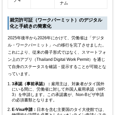
プ 4
ナム
就労許可証（ワークパーミット）のデジタル
化と手続きの簡素化
2025年後半から2026年にかけて、労働省は「デジタ
ル・ワークパーミット」への移行を完了させました。
これにより、従来の冊子形式ではなく、スマートフォ
ン上のアプリ（Thailand Digital Work Permit）を通じ
て自身のステータスを確認・提示することが可能とな
っています。
3
承認（事前承認）
：
雇用主は、対象者がタイ国外
にいる間に、労働省に対して外国人雇用承認（WP.
3）を申請します。この承認書が、Non-Bビザ申請
の必須書類となります。
E-Visa
申請
：
日本を含む主要国のタイ大使館では、
物理的な訪問を必要としないオンライン申請システ