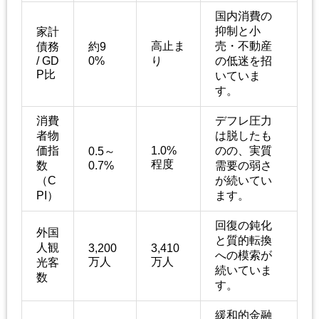
国内消費の
抑制と小
家計
高止ま
売・不動産
債務
約9
/ GD
0%
り
の低迷を招
P比
いていま
す。
消費
デフレ圧力
者物
は脱したも
価指
1.0%
のの、実質
0.5～
程度
数
0.7%
需要の弱さ
（C
が続いてい
PI）
ます。
回復の鈍化
外国
と質的転換
人観
3,200
3,410
への模索が
万人
万人
光客
続いていま
数
す。
緩和的金融