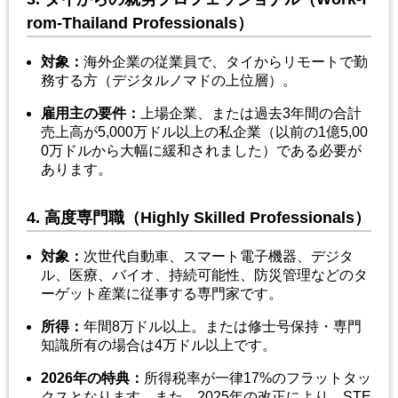
rom-Thailand Professionals）
対象
：
海外企業の従業員で、タイからリモートで勤
務する方（デジタルノマドの上位層）。
雇用主の要件
：
上場企業、または過去3年間の合計
売上高が5,000万ドル以上の私企業（以前の1億5,00
0万ドルから大幅に緩和されました）である必要が
あります。
4. 高度専門職（Highly Skilled Professionals）
対象
：
次世代自動車、スマート電子機器、デジタ
ル、医療、バイオ、持続可能性、防災管理などのタ
ーゲット産業に従事する専門家です。
所得
：
年間8万ドル以上。または修士号保持・専門
知識所有の場合は4万ドル以上です。
2026
年の特典
：
所得税率が一律17%のフラットタッ
クスとなります。また、2025年の改正により、STE