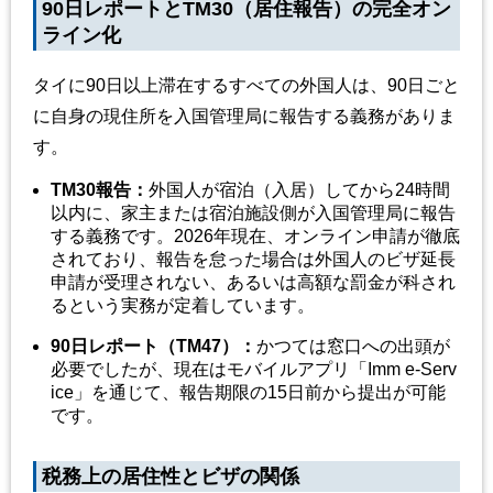
90日レポートとTM30（居住報告）の完全オン
ライン化
タイに90日以上滞在するすべての外国人は、90日ごと
に自身の現住所を入国管理局に報告する義務がありま
す。
TM30
報告
：
外国人が宿泊（入居）してから24時間
以内に、家主または宿泊施設側が入国管理局に報告
する義務です。2026年現在、オンライン申請が徹底
されており、報告を怠った場合は外国人のビザ延長
申請が受理されない、あるいは高額な罰金が科され
るという実務が定着しています。
90
日レポート
（TM47）：
かつては窓口への出頭が
必要でしたが、現在はモバイルアプリ「Imm e-Serv
ice」を通じて、報告期限の15日前から提出が可能
です。
税務上の居住性とビザの関係