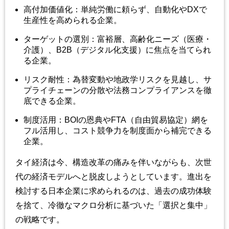
高付加価値化：単純労働に頼らず、自動化やDXで
生産性を高められる企業。
ターゲットの選別：富裕層、高齢化ニーズ（医療・
介護）、B2B（デジタル化支援）に焦点を当てられ
る企業。
リスク耐性：為替変動や地政学リスクを見越し、サ
プライチェーンの分散や法務コンプライアンスを徹
底できる企業。
制度活用：BOIの恩典やFTA（自由貿易協定）網を
フル活用し、コスト競争力を制度面から補完できる
企業。
タイ経済は今、構造改革の痛みを伴いながらも、次世
代の経済モデルへと脱皮しようとしています。進出を
検討する日本企業に求められるのは、過去の成功体験
を捨て、冷徹なマクロ分析に基づいた「選択と集中」
の戦略です。