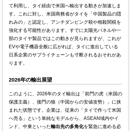
て利用し、タイ経由で米国へ輸出する動きが加速しま
す。これに対し、米国商務省がタイを「中国製品の隠
れみの」と認定し、アンチダンピング税や相殺関税を
強化する可能性があります。すでに太陽光パネルや一
部のタイヤ製品ではこの動きが見られますが、これが
EVや電子機器全般に広がれば、タイに進出している
日系企業のサプライチェーンも寸断されるおそれがあ
ります。
2026年の輸出展望
このように、2026年のタイ輸出は「前門の虎（米国の
保護主義）、後門の狼（中国からの安値攻勢）」に挟
まれた状態です。企業は、従来の「タイで作って米国
へ売る」という単純なモデルから、ASEAN域内やイ
ンド、中東といった
輸出先の多角化
を緊急に進める必