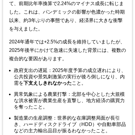
て、前期比年率換算で2.24%のマイナス成長に転じま
した。これは、パンデミックの影響が色濃かった時期
以来、約3年ぶりの事態であり、経済界に大きな衝撃
を与えました。
2024年通年では+2.5%の成長を維持していましたが、
2025年後半にかけて急速に失速した背景には、複数の
複合的な要因があります。
政府支出の遅延：2025年度予算の成立遅れにより、
公共投資や景気刺激策の実行が後ろ倒しになり、内
需を
下支えしきれなかった
こと。
異常気象による農業打撃：北部を中心とした大規模
な洪水被害が農業生産を直撃し、地方経済の購買力
を奪ったこと。
製造業の生産調整：世界的な在庫調整局面が長引
き、ハードディスクドライブ（HDD）や自動車部品
などの主力輸出品目が振るわなかったこと。