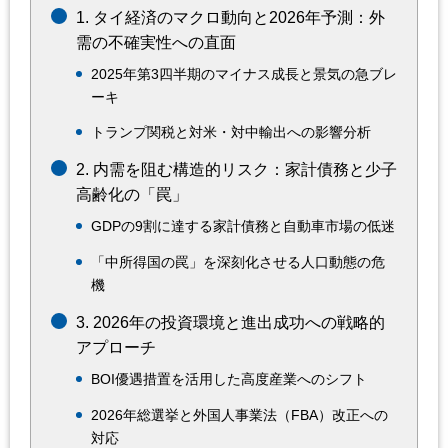
1. タイ経済のマクロ動向と2026年予測：外
需の不確実性への直面
2025年第3四半期のマイナス成長と景気の急ブレ
ーキ
トランプ関税と対米・対中輸出への影響分析
2. 内需を阻む構造的リスク：家計債務と少子
高齢化の「罠」
GDPの9割に達する家計債務と自動車市場の低迷
「中所得国の罠」を深刻化させる人口動態の危
機
3. 2026年の投資環境と進出成功への戦略的
アプローチ
BOI優遇措置を活用した高度産業へのシフト
2026年総選挙と外国人事業法（FBA）改正への
対応