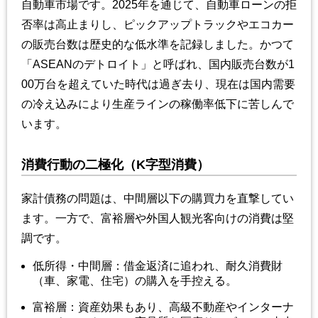
自動車市場です。2025年を通じて、自動車ローンの拒
否率は高止まりし、ピックアップトラックやエコカー
の販売台数は歴史的な低水準を記録しました。かつて
「ASEANのデトロイト」と呼ばれ、国内販売台数が1
00万台を超えていた時代は過ぎ去り、現在は国内需要
の冷え込みにより生産ラインの稼働率低下に苦しんで
います。
消費行動の二極化（K字型消費）
家計債務の問題は、中間層以下の購買力を直撃してい
ます。一方で、富裕層や外国人観光客向けの消費は堅
調です。
低所得・中間層：借金返済に追われ、耐久消費財
（車、家電、住宅）の購入を手控える。
富裕層：資産効果もあり、高級不動産やインターナ