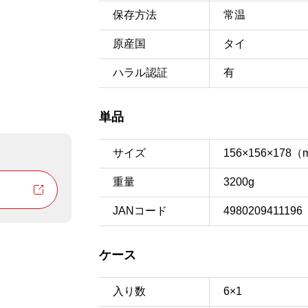
保存方法
常温
原産国
タイ
ハラル認証
有
単品
サイズ
156×156×178
重量
3200g
JANコード
4980209411196
ケース
入り数
6×1