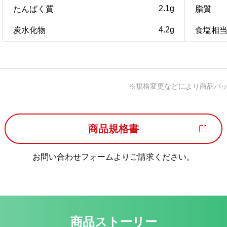
2.1g
たんぱく質
脂質
4.2g
炭水化物
食塩相
※規格変更などにより商品パ
商品規格書
お問い合わせフォームよりご請求ください。
商品ストーリー