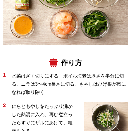
作り方
1
水菜はざく切りにする。ボイル海老は厚さを半分に切
る。ニラは3〜4cm長さに切る。もやしはひげ根が気に
なれば取り除く
2
にらともやしをたっぷり沸か
した熱湯に入れ、再び煮立っ
たらすぐにザルにあげて、粗
熱をとる