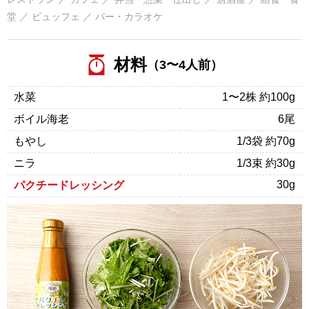
堂 ／ ビュッフェ ／ バー・カラオケ
材料
（3〜4人前）
水菜
1〜2株 約100g
ボイル海老
6尾
もやし
1/3袋 約70g
ニラ
1/3束 約30g
30g
パクチードレッシング