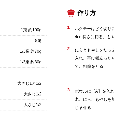
作り方
1
パクチーはざく切り
1束 約100g
4cm長さに切る。も
8尾
2
にらともやしをたっ
1/3袋 約70g
入れ、再び煮立った
1/3束 約30g
て、粗熱をとる
大さじ1と1/2
3
ボウルに【A】を入
大さじ1/2
老、にら、もやしを
大さじ1/2
じませる