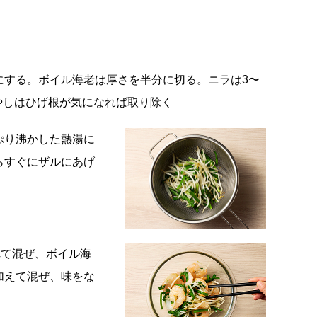
にする。ボイル海老は厚さを半分に切る。ニラは3〜
やしはひげ根が気になれば取り除く
ぷり沸かした熱湯に
らすぐにザルにあげ
れて混ぜ、ボイル海
加えて混ぜ、味をな