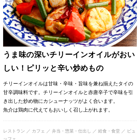
うま味の深いチリーインオイルがおい
しい！ピリッと辛い炒めもの
チリーインオイルは甘味・辛味・旨味を兼ね揃えたタイの
甘辛調味料です。チリーインオイルと赤唐辛子で辛味を引
き出した炒め物にカシューナッツがよく合います。
魚介は鶏肉に代えてもおいしく召し上がれます。
レストラン ／ カフェ ／ 弁当・惣菜・仕出し ／ 給食・食堂 ／ ビュ
ッフェ