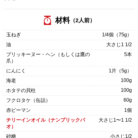
材料
（2人前）
玉ねぎ
1/4個（75g）
油
大さじ1 1/2
プリッキーヌー・ヘン（もしくは鷹の
5本
爪）
にんにく
1片（5g）
100g
海老
100g
ホタテの貝柱
60g
フクロタケ（缶詰）
赤ピーマン
1個
チリーインオイル（ナンプリックパ
大さじ1〜1 1/2
オ）
砂糖
小さじ1/2