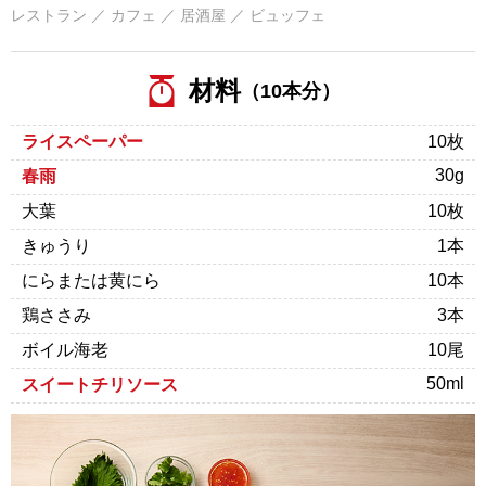
レストラン ／ カフェ ／ 居酒屋 ／ ビュッフェ
材料
（10本分）
ライスペーパー
10枚
30g
春雨
大葉
10枚
きゅうり
1本
にらまたは黄にら
10本
鶏ささみ
3本
ボイル海老
10尾
50ml
スイートチリソース