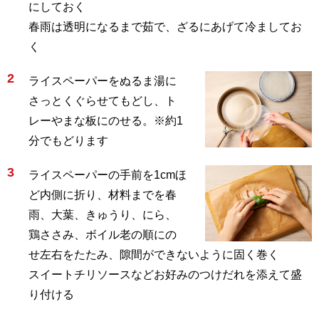
にしておく
春雨は透明になるまで茹で、ざるにあげて冷ましてお
く
2
ライスペーパーをぬるま湯に
さっとくぐらせてもどし、ト
レーやまな板にのせる。※約1
分でもどります
3
ライスペーパーの手前を1cmほ
ど内側に折り、材料までを春
雨、大葉、きゅうり、にら、
鶏ささみ、ボイル老の順にの
せ左右をたたみ、隙間ができないように固く巻く
スイートチリソースなどお好みのつけだれを添えて盛
り付ける