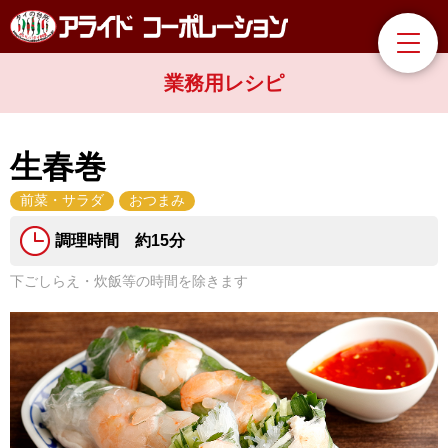
業務用レシピ
生春巻
前菜・サラダ
おつまみ
調理時間 約15分
下ごしらえ・炊飯等の時間を除きます