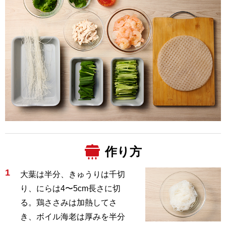
作り方
1
大葉は半分、きゅうりは千切
り、にらは4〜5cm長さに切
る。鶏ささみは加熱してさ
き、ボイル海老は厚みを半分