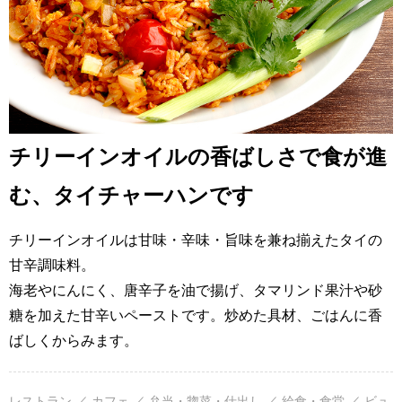
チリーインオイルの香ばしさで食が進
む、タイチャーハンです
チリーインオイルは甘味・辛味・旨味を兼ね揃えたタイの
甘辛調味料。
海老やにんにく、唐辛子を油で揚げ、タマリンド果汁や砂
糖を加えた甘辛いペーストです。炒めた具材、ごはんに香
ばしくからみます。
レストラン ／ カフェ ／ 弁当・惣菜・仕出し ／ 給食・食堂 ／ ビュ