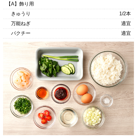
【A】飾り用
きゅうり
1/2本
万能ねぎ
適宜
パクチー
適宜