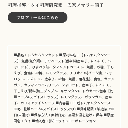
料理指導／タイ料理研究家 氏家アマラー昭子
プロフィールはこちら
■品名：トムヤムクンセット ■原材料名：【トムヤムクンソー
ス】 魚醤(魚介類)、チリペースト(香辛料(唐辛子、にんにく、シ
ャロット)、ひまわり油、タマリンドペースト、魚醤、砂糖、干し
えび、食塩)、砂糖、レモングラス、チリオイル(パーム油、シャ
ロット、にんにく、唐辛子、砂糖、魚醤、落花生)、食塩、ガラン
ガル、カフィアライムリーフ、シャロット、唐辛子、にんにく、
干しえび/糊料(加工デンプン、キサンタン)、トウガラシ色素【乾
燥ハーブ&スパイスミックス】レモングラス、ガランガル、唐辛
子、カフィアライムリーフ ■内容量：89g(トムヤムクンソース
80g、乾燥ハーブ&スパイスミックス9g) ■賞味期限：製造後 390
日(未開封) ■保存方法：直射日光、高温多湿を避けて保存 ■原産
国名：タイ ■輸入者：(株)アライドコーポレーション