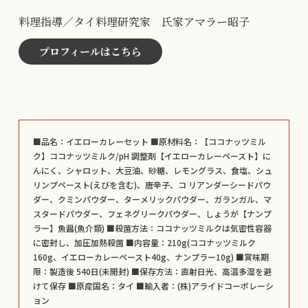
料理指導／タイ料理研究家 氏家アマラー昭子
プロフィールはこちら
■品名：イエローカレーセット ■原材料名：【ココナッツミル
ク】ココナッツミルク/pH 調整剤【イエローカレーペースト】に
んにく、シャロット、大豆油、砂糖、レモングラス、食塩、シュ
リンプペースト(えびを含む)、唐辛子、コ リアンダーシードパウ
ダー、クミンパウダー、ターメリックパウダー、ガランガル、マ
スタードパウダー、フェネグリークパウダー、しょうが【ナンプ
ラー】魚醤(魚介類) ■殺菌方法：ココナッツミルクは気密性容器
に密封し、加圧加熱殺菌 ■内容量：210g(ココナッツミルク
160g、イエローカレーペースト40g、ナンプラー10g) ■賞味期
限：製造後 540日(未開封) ■保存方法：直射日光、高温多湿を避
けて保存 ■原産国名：タイ ■輸入者：(株)アライドコーポレーシ
ョン