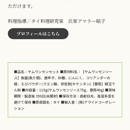
ただけます。
料理指導／タイ料理研究家 氏家アマラー昭子
プロフィールはこちら
■品名：ヤムウンセンセット ■原材料名：【ヤムウンセンソー
ス】魚醤(魚介類)、唐辛子、砂糖、にんにく、コリアンダーの
根、えびパウダー/クエン酸、安定剤(キサンタン)【春雨】緑豆で
ん粉 ■内容量：115g(ヤムウンセンソース75g、春雨40g) ■賞味
期限：製造後 390日(未開封) ■保存方法：直射日光、高温多湿を
避けて保存 ■原産国名：タイ ■輸入者：(株)アライドコーポレー
ション